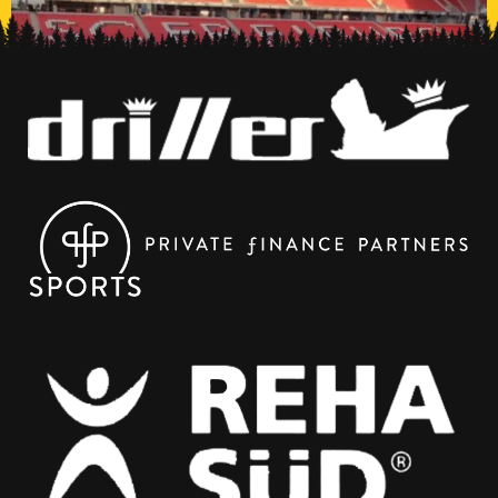
Seit 2011 unterstützt der SC Freiburg gemeinsam mit 15
Partner*innen Menschen und Organisationen, die sich
für soziale Zwecke in der Region einsetzen. Dieses Jahr
konnte der Spotclub mit seinen Partner*innen ganze
82.5000 € ausschütten – 1000 € davon gingen an den
Beachverein. FAIR Ways Förderpreis für die Palme Am
Montagabend war es so weit: Der […]