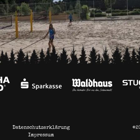
iburg 64 LKWs, 1600 Tonnen Sand, tausende ehrenamtliche
tig! Wir sind wahnsinnig happy, diesen Meilenstein in unser
ammlung am 21.06.2024 einzuweihen. Das (neue) Gelände Mi
Datenschutzerklärung
©2
Impressum