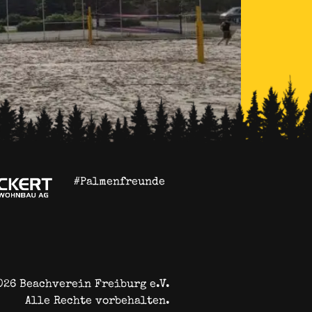
#Palmenfreunde
 Arbeitsstunden und jede Menge helfende
er Vereinsgeschichte zu erreichen und
t einem Schlag vervierfacht sich dadurch […]
026 Beachverein Freiburg e.V.
Alle Rechte vorbehalten.