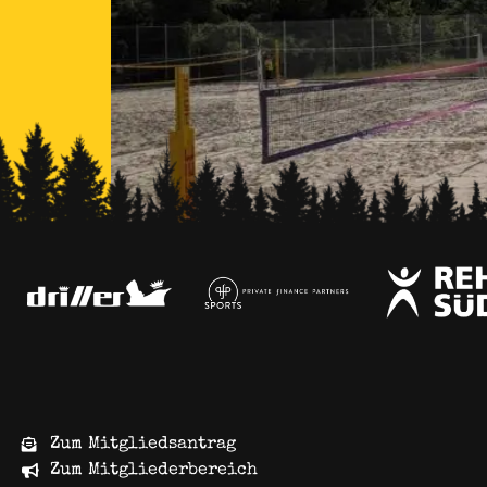
Sechs neue Felder für mehr Sandsport in Fre
Hände: Die neue 6-Feld-Anlage ist endlich fer
pünktlich zur ersten Outdoor-Mitgliedervers
Zum Mitgliedsantrag
Zum Mitgliederbereich