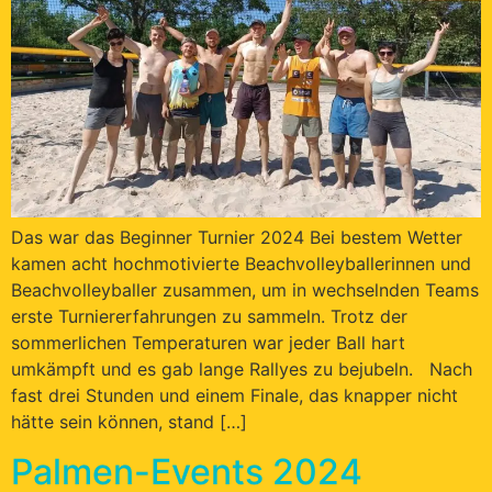
Das war das Beginner Turnier 2024 Bei bestem Wetter
kamen acht hochmotivierte Beachvolleyballerinnen und
Beachvolleyballer zusammen, um in wechselnden Teams
erste Turniererfahrungen zu sammeln. Trotz der
sommerlichen Temperaturen war jeder Ball hart
umkämpft und es gab lange Rallyes zu bejubeln. Nach
fast drei Stunden und einem Finale, das knapper nicht
hätte sein können, stand […]
Palmen-Events 2024