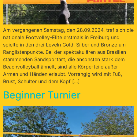
Am vergangenen Samstag, den 28.09.2024, traf sich die
nationale Footvolley-Elite erstmals in Freiburg und
spielte in den drei Leveln Gold, Silber und Bronze um
Ranglistenpunkte. Bei der spektakulären aus Brasilien
stammenden Sandsportart, die ansonsten stark dem
Beachvolleyball ähnelt, sind alle Körperteile außer
Armen und Händen erlaubt. Vorrangig wird mit Fuß,
Brust, Schulter und dem Kopf […]
Beginner Turnier