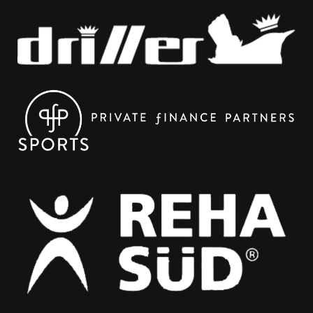
Hallo liebe Beacher*innen wir haben tolle Neuigkeiten!
Ab Mai wollen wir mit euch die ERSTE BEACHLIGA IN
FREIBURG spielen.
Du hast Lust gegen andere
Beacher*innen Freiburgs zu zocken?
Du willst mit
deiner Beach-Crew im Damen, Herren, Mixed oder
Quattro-Mixed deine Beach-Skills unter Beweis stellen?
Du hast (erste) Erfahrungen im Sand und […]