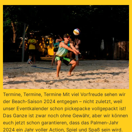
Termine, Termine, Termine Mit viel Vorfreude sehen wir
der Beach-Saison 2024 entgegen – nicht zuletzt, weil
unser Eventkalender schon pickepacke vollgepackt ist!
Das Ganze ist zwar noch ohne Gewähr, aber wir können
euch jetzt schon garantieren, dass das Palmen-Jahr
2024 ein Jahr voller Action, Spiel und Spaß sein wird.